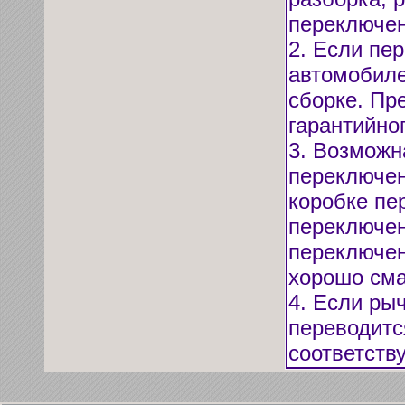
переключен
2. Если пе
автомобиле
сборке. Пр
гарантийног
3. Возможн
переключен
коробке пе
переключен
переключен
хорошо сма
4. Если ры
переводитс
соответств