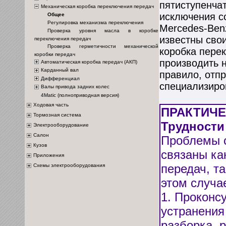
пятиступенчат
Механическая коробка переключения передач
исключения с
Общее
Регулировка механизма переключения
Mercedes-Ben
Проверка уровня масла в коробке
известны сво
переключения передач
Проверка герметичности механической
коробка пере
коробки передач
производить 
Автоматическая коробка передач (АКП)
Карданный вал
правило, отп
Дифференциал
специализиро
Валы привода задних колес
4Matic (полноприводная версия)
Ходовая часть
ПРАКТИЧ
Тормозная система
Трудности
Электрооборудование
Салон
Проблемы с
Кузов
связаны ка
Приложения
передач, т
Схемы электрооборудования
этом случа
1. Проконс
устранения
разборка, 