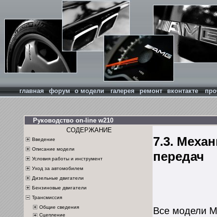
главная
форум
о модели
галерея
ремонт
вконтакте
про
Руководство on-line w210
СОДЕРЖАНИЕ
7.3. Меха
Введение
Описание модели
передач
Условия работы и инструмент
Уход за автомобилем
Дизельные двигатели
Бензиновые двигатели
Трансмиссия
Общие сведения
Все модели M
Сцепление