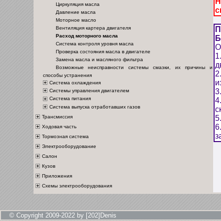
Н
Циркуляция масла
с
Давление масла
Моторное масло
Вентиляция картера двигателя
П
Расход моторного масла
Б
Система контроля уровня масла
О
Проверка состояния масла в двигателе
1
Замена масла и масляного фильтра
д
Возможные неисправности системы смазки, их причины и
2
способы устранения
и
Система охлаждения
3
Системы управления двигателем
Система питания
4
Система выпуска отработавших газов
с
Трансмиссия
5
6
Ходовая часть
з
Тормозная система
Электрооборудование
Салон
Кузов
Приложения
Схемы электрооборудования
© Copyright 2009-2022 by [202]Denis