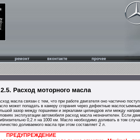
ремонт
вконтакте
прочее
.2.5. Расход моторного масла
сход масла связан с тем, что при работе двигателя оно частично поступ
сло может попадать в камеру сгорания через дефектные маслосъемные
льшой зазор между поршнями и зеркалами цилиндров или между направ
ловиях эксплуатации автомобиля расход масла незначителен. Если двиг
иблизительно 0,2 л на 1000 км. Масло необходимо доливать в том случае
личество доливаемого масла при этом составляет 2 л.
ПРЕДУПРЕЖДЕНИЕ