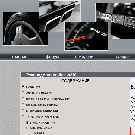
главная
форум
о модели
галерея
Руководство on-line w210
СОДЕРЖАНИЕ
6
Введение
Описание модели
Ра
Условия работы и инструмент
Ма
Уход за автомобилем
бо
ус
Дизельные двигатели
пр
Бензиновые двигатели
Ко
Общие сведения
Система смазки
Общее