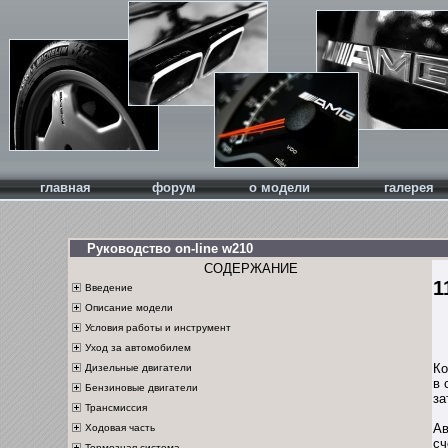
главная
форум
о модели
галерея
Руководство on-line w210
СОДЕРЖАНИЕ
1
Введение
Описание модели
Условия работы и инструмент
Уход за автомобилем
Ко
Дизельные двигатели
в 
Бензиновые двигатели
за
Трансмиссия
А
Ав
Ходовая часть
сч
Тормозная система