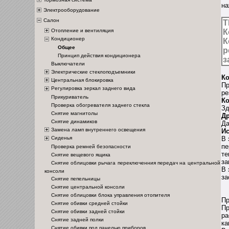
на
Электрооборудование
Салон
Т
Отопление и вентиляция
К
Кондиционер
К
Общее
р
Принцип действия кондиционера
з
Выключатели
Электрические стеклоподъемники
К
Центральная блокировка
Пр
Регулировка зеркал заднего вида
ре
Прикуриватель
К
Проверка обогревателя заднего стекла
Зд
Снятие магнитолы
Др
Снятие динамиков
Да
Замена ламп внутреннего освещения
Ис
Сиденья
В 
пе
Проверка ремней безопасности
те
Снятие вещевого ящика
за
Снятие облицовки рычага переключенния передач на центральной
В 
консоли
за
Снятие пепельницы
Снятие центральной консоли
С
Снятие облицовки блока управления отопителя
Пр
Снятие обивки средней стойки
Пр
Снятие обивки задней стойки
ра
Снятие задней полки
ка
Снятие обивки под панелью приборов