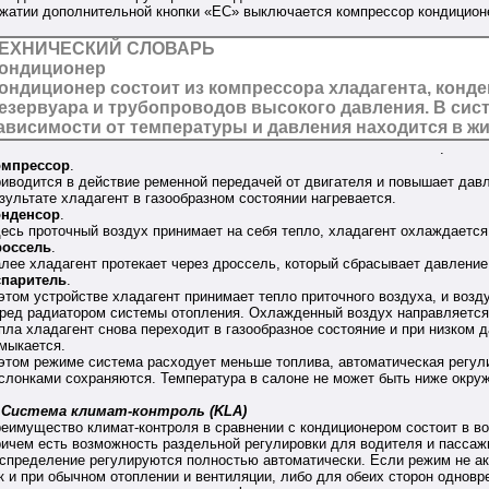
жатии дополнительной кнопки «EC» выключается компрессор кондиционе
ЕХНИЧЕСКИЙ СЛОВАРЬ
ондиционер
ондиционер состоит из компрессора хладагента, конде
езервуара и трубопроводов высокого давления. В сист
ависимости от температуры и давления находится в ж
.
омпрессор
.
иводится в действие ременной передачей от двигателя и повышает давл
зультате хладагент в газообразном состоянии нагревается.
онденсор
.
есь проточный воздух принимает на себя тепло, хладагент охлаждается,
оссель
.
лее хладагент протекает через дроссель, который сбрасывает давление
паритель
.
этом устройстве хладагент принимает тепло приточного воздуха, и возд
ред радиатором системы отопления. Охлажденный воздух направляется 
пла хладагент снова переходит в газообразное состояние и при низком 
мыкается.
этом режиме система расходует меньше топлива, автоматическая регул
слонками сохраняются. Температура в салоне не может быть ниже окру
истема климат-контроль (KLA)
еимущество климат-контроля в сравнении с кондиционером состоит в в
ичем есть возможность раздельной регулировки для водителя и пассажи
спределение регулируются полностью автоматически. Если режим не ак
к и при обычном отоплении и вентиляции, либо для обеих сторон одновр