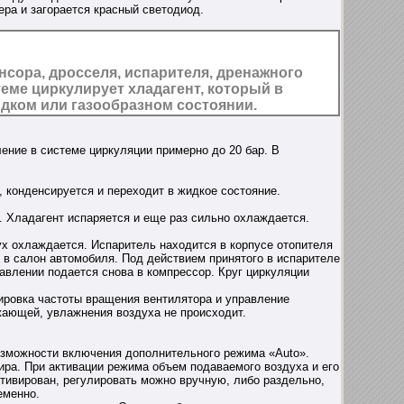
ра и загорается красный светодиод.
нсора, дросселя, испарителя, дренажного
еме циркулирует хладагент, который в
идком или газообразном состоянии.
ение в системе циркуляции примерно до 20 бар. В
 конденсируется и переходит в жидкое состояние.
. Хладагент испаряется и еще раз сильно охлаждается.
ух охлаждается. Испаритель находится в корпусе отопителя
в салон автомобиля. Под действием принятого в испарителе
давлении подается снова в компрессор. Круг циркуляции
ировка частоты вращения вентилятора и управление
жающей, увлажнения воздуха не происходит.
озможности включения дополнительного режима «Auto».
ра. При активации режима объем подаваемого воздуха и его
тивирован, регулировать можно вручную, либо раздельно,
еменно.