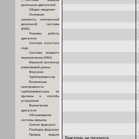
дизельных двигателей
Общие сведения
Основные
элементы электронной
дизельной системы
(EDS)
Режимы работы
двигателя
Система холостого
хода
Система плавного
переключения (ARA)
Впускной коллектор
изменяемой длины
Форсунки
Турбокомпрессор
Возможные
неисправности
турбокомпрессора, их
причины и способы
устранения
Выключение
двигателя
Обслуживание
системы впрыска
Снятие форсунок
Разборка форсунок
Привод педали