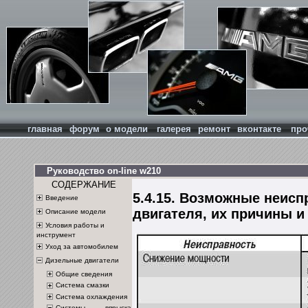
главная
форум
о модели
галерея
ремонт
вконтакте
про
Руководство on-line w210
СОДЕРЖАНИЕ
5.4.15. Возможные неисп
Введение
двигателя, их причины и
Описание модели
Условия работы и
инструмент
Уход за автомобилем
Дизельные двигатели
Общие сведения
Система смазки
Система охлаждения
Системы впрыска