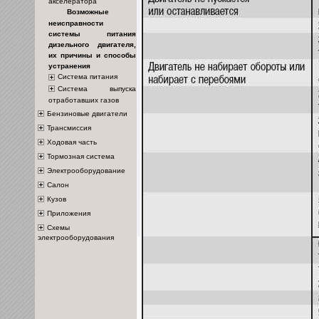
акселератора
Возможные
неисправности
системы питания
дизельного двигателя,
их причины и способы
устранения
Система питания
Система выпуска
отработавших газов
Бензиновые двигатели
Трансмиссия
Ходовая часть
Тормозная система
Электрооборудование
Салон
Кузов
Приложения
Схемы
электрооборудования