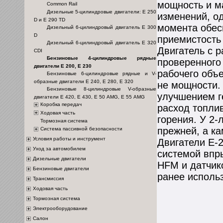
мощность и м
Common Rail
Дизельные 5-цилиндровые двигатели: Е 250
изменений, о
D и Е 290 TD
момента обес
Дизельный 6-цилиндровый двигатель Е 300
D
приемистость 
Дизельный 6-цилиндровый двигатель Е 320
Двигатель с 
CDI
Бензиновые 4-цилиндровые рядные
проверенного
двигатели Е 200, Е 230
рабочего объ
Бензиновые 6-цилиндровые рядные и V-
образные двигатели Е 240, Е 280, Е 320
не мощности. 
Бензиновые 8-цилиндровые V-образные
улучшением г
двигатели Е 420, Е 430, Е 50 AMG, Е 55 AMG
Коробка передач
расход топли
Ходовая часть
горения. У 2-
Тормозная система
прежней, а к
Система пассивной безопасности
Условия работы и инструмент
Двигатели Е-
Уход за автомобилем
системой впр
Дизельные двигатели
HFM и датчик
Бензиновые двигатели
ранее использ
Трансмиссия
Ходовая часть
Тормозная система
Электрооборудование
Салон