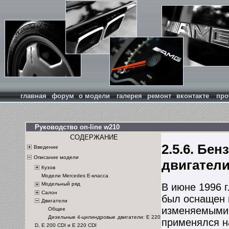
главная
форум
о модели
галерея
ремонт
вконтакте
про
Руководство on-line w210
СОДЕРЖАНИЕ
2.5.6. Бе
Введение
Описание модели
двигатели 
Кузов
Модели Mercedes Е-класса
Модельный ряд
В июне 1996 г
Салон
был оснащен 
Двигатели
изменяемыми 
Общее
Дизельные 4-цилиндровые двигатели: Е 220
применялся н
D, E 200 CDI и E 220 CDI