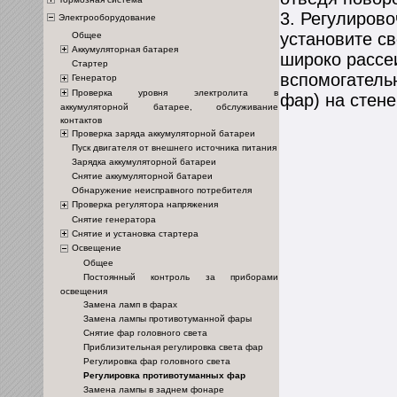
3. Регулиров
Электрооборудование
установите с
Общее
Аккумуляторная батарея
широко рассе
Стартер
вспомогатель
Генератор
Проверка уровня электролита в
фар) на стене
аккумуляторной батарее, обслуживание
контактов
Проверка заряда аккумуляторной батареи
Пуск двигателя от внешнего источника питания
Зарядка аккумуляторной батареи
Снятие аккумуляторной батареи
Обнаружение неисправного потребителя
Проверка регулятора напряжения
Снятие генератора
Снятие и установка стартера
Освещение
Общее
Постоянный контроль за приборами
освещения
Замена ламп в фарах
Замена лампы противотуманной фары
Снятие фар головного света
Приблизительная регулировка света фар
Регулировка фар головного света
Регулировка противотуманных фар
Замена лампы в заднем фонаре