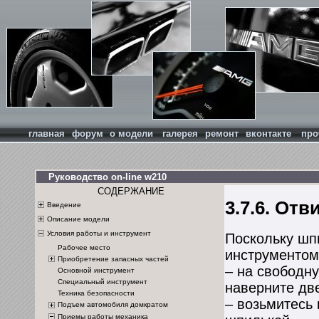
главная
форум
о модели
галерея
ремонт
вконтакте
про
Руководство on-line w210
СОДЕРЖАНИЕ
3.7.6. От
Введение
Описание модели
Условия работы и инструмент
Поскольку шп
Рабочее место
инструментом
Приобретение запасных частей
– на свободн
Основной инструмент
Специальный инструмент
наверните две
Техника безопасности
– возьмитесь 
Подъем автомобиля домкратом
Приемы работы механика