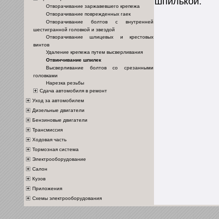
шпилькой.
Отворачивание заржавевшего крепежа
Отворачивание поврежденных гаек
Отворачивание болтов с внутренней
шестигранной головкой и звездой
Отворачивание шлицевых и крестовых
винтов
Удаление крепежа путем высверливания
Отвинчивание шпилек
Высверливание болтов со срезанными
головками
Нарезка резьбы
Сдача автомобиля в ремонт
Уход за автомобилем
Дизельные двигатели
Бензиновые двигатели
Трансмиссия
Ходовая часть
Тормозная система
Электрооборудование
Салон
Кузов
Приложения
Схемы электрооборудования