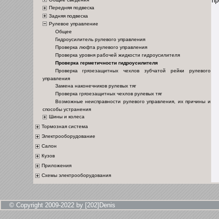
пр
Передняя подвеска
Задняя подвеска
Рулевое управление
Общее
Гидроусилитель рулевого управления
Проверка люфта рулевого управления
Проверка уровня рабочей жидкости гидроусилителя
Проверка герметичности гидроусилителя
Проверка грязезащитных чехлов зубчатой рейки рулевого
управления
Замена наконечников рулевых тяг
Проверка грязезащитных чехлов рулевых тяг
Возможные неисправности рулевого управления, их причины и
способы устранения
Шины и колеса
Тормозная система
Электрооборудование
Салон
Кузов
Приложения
Схемы электрооборудования
© Copyright 2009-2022 by [202]Denis