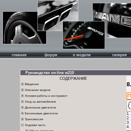
главная
форум
о модели
галерея
Руководство on-line w210
СОДЕРЖАНИЕ
8
Введение
Описание модели
П
Условия работы и инструмент
Уход за автомобилем
Дизельные двигатели
1.
Бензиновые двигатели
2.
Трансмиссия
3.
Ходовая часть
4.
Общие сведения