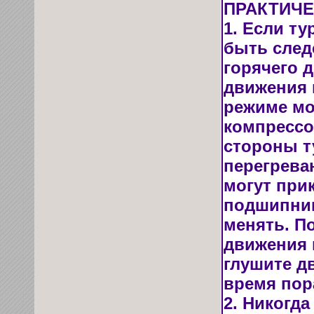
ПРАКТИЧ
1. Если ту
быть след
горячего д
движения 
режиме мо
компрессо
стороны т
перегрева
могут прик
подшипник
менять. П
движения 
глушите д
время пор
2. Никогда