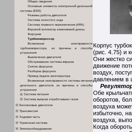
Общие сведения
Основные элементы электронной дизельной
системы (EDS)
Режимы работы двигателя
Система холостого хода
Система плавного переключения (ARA)
Впускной коллектор изменяемой длины
Форсунки
Турбокомпрессор
Возможные неисправности
Корпус турбок
турбокомпрессора, их причины и способы
(
рис. 4.75
) и 
устранения
Выключение двигателя
Они жестко си
Обслуживание системы впрыска
движение пот
Снятие форсунок
воздух, пост
Разборка форсунок
Привод педали акселератора
давлением в 
Возможные неисправности системы питания
Регулятор 
дизельного двигателя, их причины и способы
устранения
Обе крыльчат
Система питания
оборотов, бол
Система выпуска отработавших газов
воздуха может
Бензиновые двигатели
Трансмиссия
избыточно, н
Ходовая часть
воздуха, вып
Тормозная система
Когда оборот
Электрооборудование