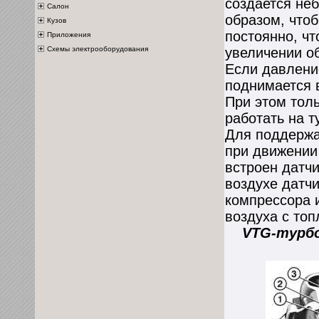
создается не
Салон
образом, что
Кузов
постоянно, чт
Приложения
Схемы электрооборудования
увеличении о
Если давлени
поднимается 
При этом толь
работать на т
Для поддержа
при движении 
встроен датч
воздухе датч
компрессора 
воздуха с топ
VTG-турбо