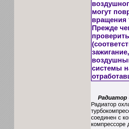
воздушног
могут пов
вращения 
Прежде че
проверить
(соответс
зажигание
воздушный
системы н
отработав
Радиатор о
Радиатор охл
турбокомпрес
соединен с к
компрессоре д