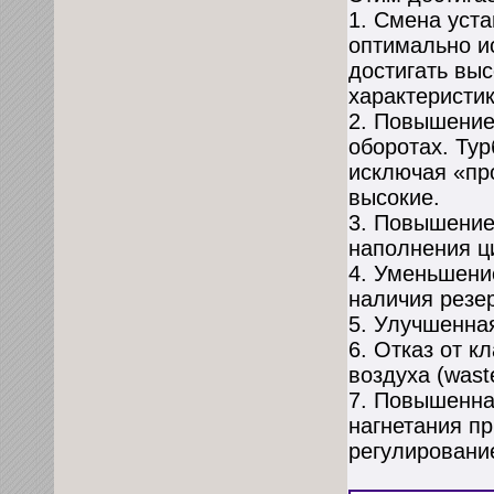
1. Cмена уст
оптимально и
достигать вы
характеристи
2. Повышение
оборотах. Ту
исключая «пр
высокие.
3. Повышение
наполнения ц
4. Уменьшени
наличия резер
5. Улучшенна
6. Отказ от к
воздуха (waste
7. Повышенна
нагнетания п
регулировани