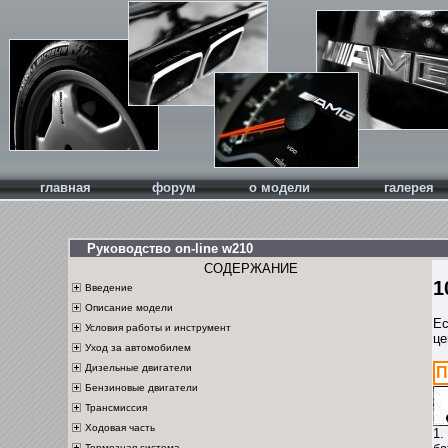
главная
форум
о модели
галерея
Руководство on-line w210
СОДЕРЖАНИЕ
1
Введение
Описание модели
Ес
Условия работы и инструмент
це
Уход за автомобилем
Дизельные двигатели
П
Бензиновые двигатели
Трансмиссия
Ходовая часть
1.
Тормозная система