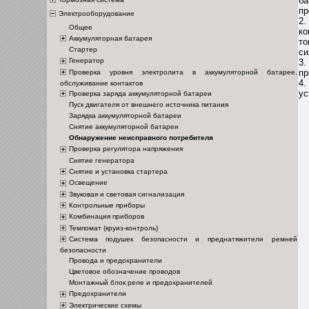
ба
пр
Электрооборудование
2.
Общее
ко
Аккумуляторная батарея
то
Стартер
си
Генератор
3.
пр
Проверка уровня электролита в аккумуляторной батарее,
4.
обслуживание контактов
ус
Проверка заряда аккумуляторной батареи
Пуск двигателя от внешнего источника питания
Зарядка аккумуляторной батареи
Снятие аккумуляторной батареи
Обнаружение неисправного потребителя
Проверка регулятора напряжения
Снятие генератора
Снятие и установка стартера
Освещение
Звуковая и световая сигнализация
Контрольные приборы
Комбинация приборов
Темпомат (круиз-контроль)
Система подушек безопасности и преднатяжители ремней
безопасности
Провода и предохранители
Цветовое обозначение проводов
Монтажный блок реле и предохранителей
Предохранители
Электрические схемы