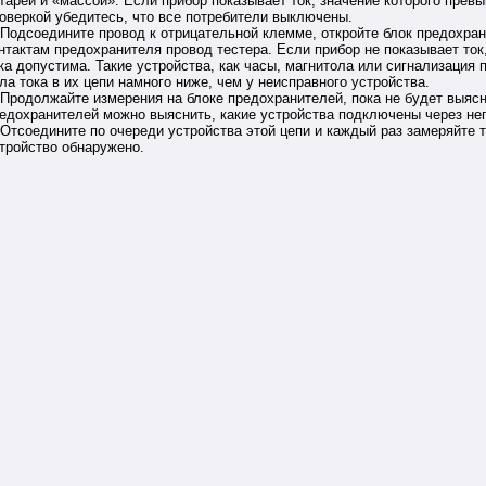
тареи и «массой». Если прибор показывает ток, значение которого прев
оверкой убедитесь, что все потребители выключены.
 Подсоедините провод к отрицательной клемме, откройте блок предохра
нтактам предохранителя провод тестера. Если прибор не показывает ток
ка допустима. Такие устройства, как часы, магнитола или сигнализация
ла тока в их цепи намного ниже, чем у неисправного устройства.
 Продолжайте измерения на блоке предохранителей, пока не будет выясне
едохранителей можно выяснить, какие устройства подключены через нег
 Отсоедините по очереди устройства этой цепи и каждый раз замеряйте т
тройство обнаружено.