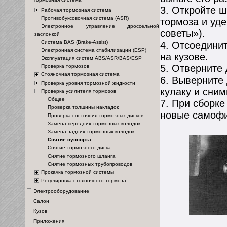
3. Откройте ш
Рабочая тормозная система
Противобуксовочная система (ASR)
тормоза и уде
Электронное управление дроссельной
советы»).
заслонкой
Система BAS (Brake-Assist)
4. Отсоедини
Электронная система стабилизации (ESP)
на кузове.
Эксплуатация систем ABS/ASR/BAS/ESP
5. Отверните 
Проверка тормозов
Стояночная тормозная система
6. Выверните
Проверка уровня тормозной жидкости
кулаку и сним
Проверка усилителя тормозов
Общее
7. При сборке
Проверка толщины накладок
новые самоф
Проверка состояния тормозных дисков
Замена передних тормозных колодок
Замена задних тормозных колодок
Снятие суппорта
Снятие тормозного диска
Снятие тормозного шланга
Снятие тормозных трубопроводов
Прокачка тормозной системы
Регулировка стояночного тормоза
Электрооборудование
Салон
Кузов
Приложения