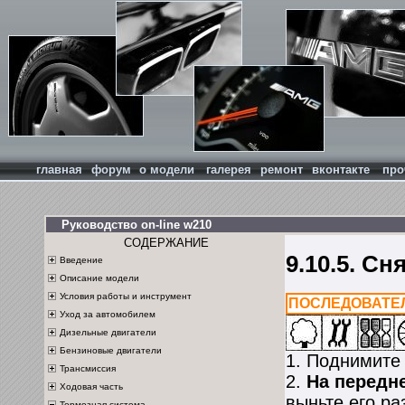
главная
форум
о модели
галерея
ремонт
вконтакте
про
Руководство on-line w210
СОДЕРЖАНИЕ
9.10.5. Сн
Введение
Описание модели
Условия работы и инструмент
ПОСЛЕДОВАТЕ
Уход за автомобилем
Дизельные двигатели
Бензиновые двигатели
1. Поднимите 
Трансмиссия
2.
На передн
Ходовая часть
выньте его ра
Тормозная система