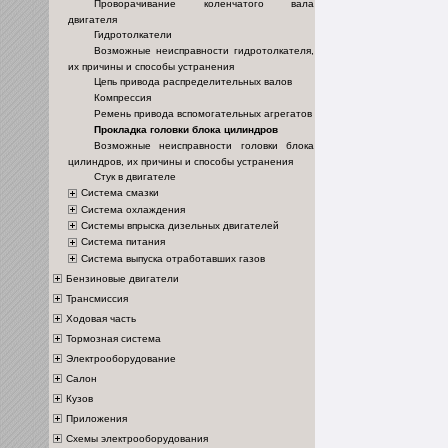
Проворачивание коленчатого вала
двигателя
Гидротолкатели
Возможные неисправности гидротолкателя,
их причины и способы устранения
Цепь привода распределительных валов
Компрессия
Ремень привода вспомогательных агрегатов
Прокладка головки блока цилиндров
Возможные неисправности головки блока
цилиндров, их причины и способы устранения
Стук в двигателе
Система смазки
Система охлаждения
Системы впрыска дизельных двигателей
Система питания
Система выпуска отработавших газов
Бензиновые двигатели
Трансмиссия
Ходовая часть
Тормозная система
Электрооборудование
Салон
Кузов
Приложения
Схемы электрооборудования