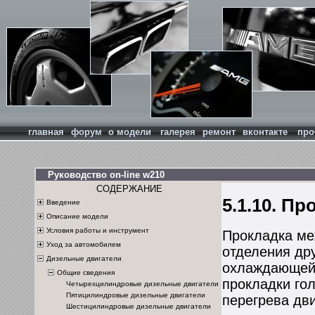
главная
форум
о модели
галерея
ремонт
вконтакте
про
Руководство on-line w210
СОДЕРЖАНИЕ
5.1.10. П
Введение
Описание модели
Условия работы и инструмент
Прокладка ме
Уход за автомобилем
отделения дру
Дизельные двигатели
охлаждающей 
Общие сведения
прокладки го
Четырехцилиндровые дизельные двигатели
Пятицилиндровые дизельные двигатели
перегрева дви
Шестицилиндровые дизельные двигатели