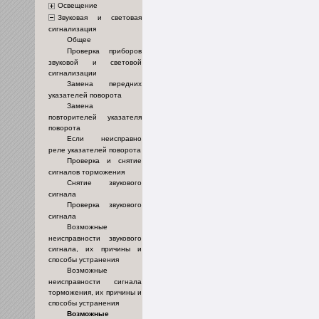
Освещение
Звуковая и световая
сигнализация
Общее
Проверка приборов
звуковой и световой
сигнализации
Замена передних
указателей поворота
Замена
повторителей указателя
поворота
Если неисправно
реле указателей поворота
Проверка и снятие
сигналов торможения
Снятие звукового
сигнала
Проверка звукового
сигнала
Возможные
неисправности звукового
сигнала, их причины и
способы устранения
Возможные
неисправности сигнала
торможения, их причины и
способы устранения
Возможные