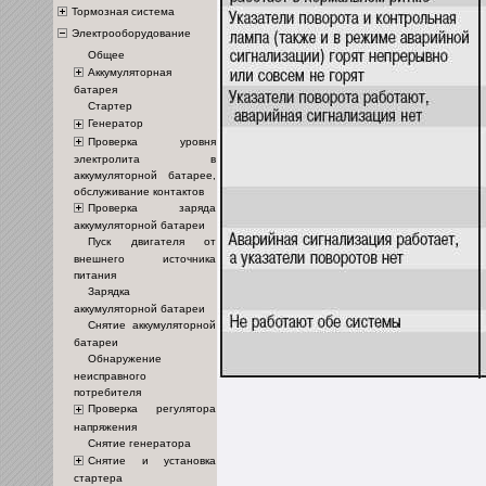
Тормозная система
Электрооборудование
Общее
Аккумуляторная
батарея
Стартер
Генератор
Проверка уровня
электролита в
аккумуляторной батарее,
обслуживание контактов
Проверка заряда
аккумуляторной батареи
Пуск двигателя от
внешнего источника
питания
Зарядка
аккумуляторной батареи
Снятие аккумуляторной
батареи
Обнаружение
неисправного
потребителя
Проверка регулятора
напряжения
Снятие генератора
Снятие и установка
стартера