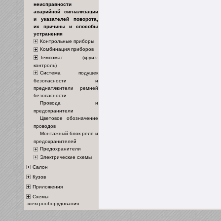
неисправности
аварийной сигнализации
и указателей поворота,
их причины и способы
устранения
Контрольные приборы
Комбинация приборов
Темпомат (круиз-
контроль)
Система подушек
безопасности и
преднатяжители ремней
безопасности
Провода и
предохранители
Цветовое обозначение
проводов
Монтажный блок реле и
предохранителей
Предохранители
Электрические схемы
Салон
Кузов
Приложения
Схемы
электрооборудования