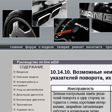
главная
форум
о модели
галерея
ремонт
вконтакте
про
Руководство on-line w210
СОДЕРЖАНИЕ
10.14.10. Возможные не
Введение
указателей поворота, и
Описание модели
Условия работы и
инструмент
Уход за автомобилем
Дизельные двигатели
Бензиновые двигатели
Трансмиссия
Ходовая часть