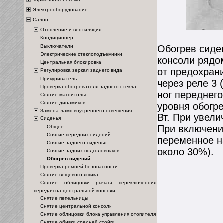
Электрооборудование
Салон
Отопление и вентиляция
Кондиционер
Выключатели
Обогрев сиде
Электрические стеклоподъемники
консоли рядо
Центральная блокировка
от предохран
Регулировка зеркал заднего вида
Прикуриватель
через реле 3 (
Проверка обогревателя заднего стекла
ног переднег
Снятие магнитолы
Снятие динамиков
уровня обогр
Замена ламп внутреннего освещения
Вт. При увели
Сиденья
При включени
Общее
Снятие передних сидений
переменное н
Снятие заднего сиденья
около 30%).
Снятие задних подголовников
Обогрев сидений
Проверка ремней безопасности
Снятие вещевого ящика
Снятие облицовки рычага переключенния
передач на центральной консоли
Снятие пепельницы
Снятие центральной консоли
Снятие облицовки блока управления отопителя
Снятие обивки средней стойки