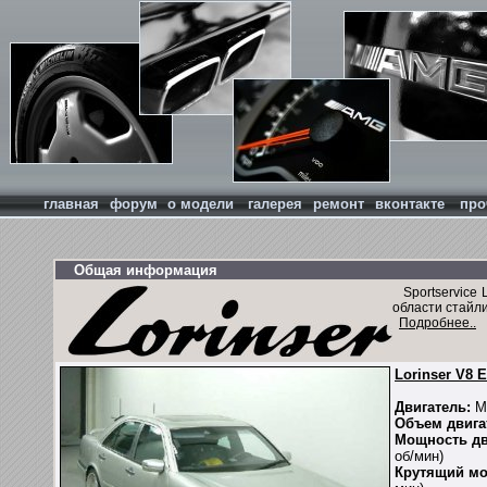
главная
форум
о модели
галерея
ремонт
вконтакте
про
Общая информация
Sportservice 
области стайл
Подробнее..
Lorinser V8 
Двигатель:
М
Объем двига
Мощность дв
об/мин)
Крутящий мо