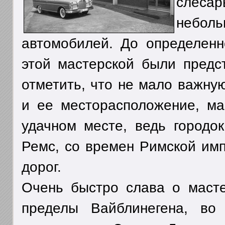
слес
небол
автомобилей. До определенн
этой мастерской были предс
отметить, что не мало важну
и ее месторасположение, ма
удачном месте, ведь городо
Ремс, со времен Римской имп
дорог.
Очень быстро слава о масте
пределы Вайблинегена, во