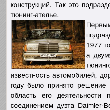
конструкций. Так это подраз
тюнинг-ателье.
Перв
подраз
1977 г
а двум
тюнин
известность автомобилей, дор
году было принято решение 
область его деятельности
соединением дуэта Daimler-Be