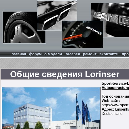
главная
форум
о модели
галерея
ремонт
вконтакте
про
Общие сведения Lorinser
Sport-Service-L
Autoausrustu
Год основания
Web-сайт:
http://www.sport
Адрес:
Linsenha
Deutschland