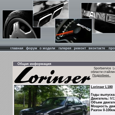
главная
форум
о модели
галерея
ремонт
вконтакте
про
Общая информация
Sportservice L
области стайли
Подробнее..
Lorinser L180
Годы выпуска
Двигатель:
М1
Объем двигат
Мощность дви
Разгон 0-100км