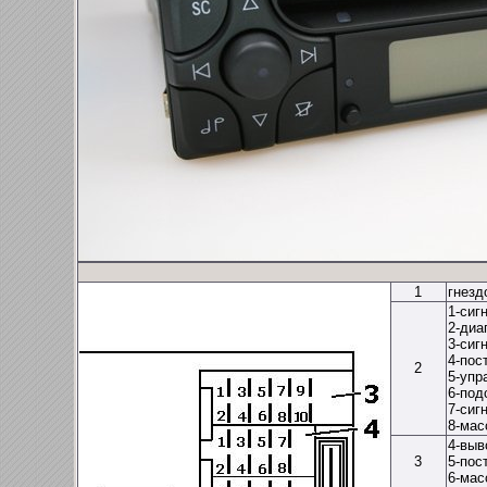
1
гнезд
1-сиг
2-диа
3-сиг
4-пос
2
5-упр
6-под
7-сиг
8-мас
4-выв
3
5-пос
6-мас