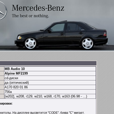
MB Audio 10
Alpine MF2199
cd-диски
да (оптический)
A170 820 01 86
756a
[
w202
], w208, r129, w210, w168, r170, w163 (06.98 - ...)
кировки:
нитолы. На дисплее высветится "CODE", буква "C" мигает.