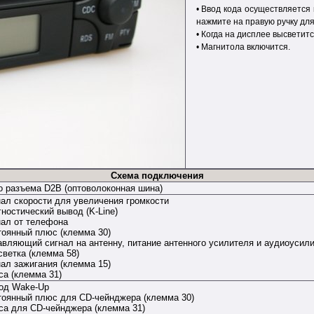
• Ввод кода осуществляется 
нажмите на правую ручку дл
• Когда на дисплее высветитс
• Магнитола включится.
Схема подключения
о разъема D2B (оптоволоконная шина)
нал скорости для увеличения громкости
гностический вывод (K-Line)
нал от телефона
тоянный плюс (клемма 30)
авляющий сигнал на антенну, питание антенного усилителя и аудиоусил
светка (клемма 58)
нал зажигания (клемма 15)
са (клемма 31)
од Wake-Up
тоянный плюс для CD-чейнджера (клемма 30)
са для CD-чейнджера (клемма 31)