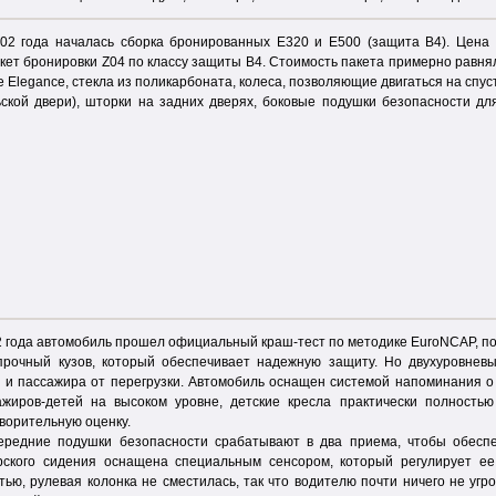
002 года началась сборка бронированных Е320 и Е500 (защита В4). Цена
кет бронировки Z04 по классу защиты В4. Стоимость пакета примерно равня
 Elegance, стекла из поликарбоната, колеса, позволяющие двигаться на сп
ьской двери), шторки на задних дверях, боковые подушки безопасности для
2 года автомобиль прошел официальный краш-тест по методике EuroNCAP, пол
 прочный кузов, который обеспечивает надежную защиту. Но двухуровнев
 и пассажира от перегрузки. Автомобиль оснащен системой напоминания о
ажиров-детей на высоком уровне, детские кресла практически полность
ворительную оценку.
едние подушки безопасности срабатывают в два приема, чтобы обеспе
рского сидения оснащена специальным сенсором, который регулирует ее
тью, рулевая колонка не сместилась, так что водителю почти ничего не угр