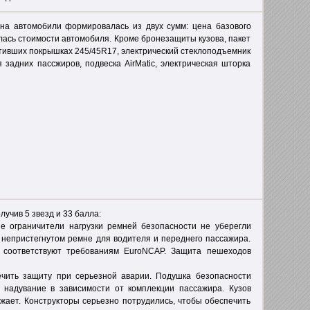
 на автомобили формировалась из двух сумм: цена базового
лась стоимости автомобиля. Кроме бронезащиты кузова, пакет
устивших покрышках 245/45R17, электрический стеклоподъемник
 задних пассжиров, подвеска AirMatic, электрическая шторка
учив 5 звезд и 33 балла:
ые ограничители нагрузки ремней безопасности не уберегли
 непристегнутом ремне для водителя и переднего пассажира.
ю соответствуют требованиям EuroNCAP. Защита пешеходов
чить защиту при серьезной аварии. Подушка безопасности
 надувание в зависимости от комплекции пассажира. Кузов
ожает. Конструкторы серьезно потрудились, чтобы обеспечить