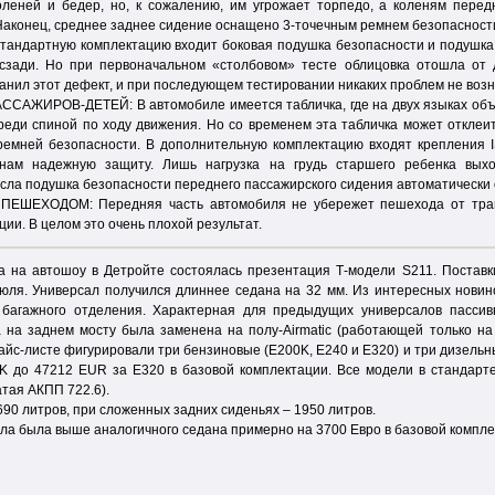
оленей и бедер, но, к сожалению, им угрожает торпедо, а коленям пере
аконец, среднее заднее сидение оснащено 3-точечным ремнем безопасности
андартную комплектацию входит боковая подушка безопасности и подушка 
и сзади. Но при первоначальном «столбовом» тесте облицовка отошла о
анил этот дефект, и при последующем тестировании никаких проблем не возн
ЖИРОВ-ДЕТЕЙ: В автомобиле имеется табличка, где на двух языках объяс
реди спиной по ходу движения. Но со временем эта табличка может отклеи
мней безопасности. В дополнительную комплектацию входят крепления IS
нам надежную защиту. Лишь нагрузка на грудь старшего ребенка вых
сла подушка безопасности переднего пассажирского сидения автоматически 
ШЕХОДОМ: Передняя часть автомобиля не убережет пешехода от травм.
и. В целом это очень плохой результат.
а на автошоу в Детройте состоялась презентация Т-модели S211. Поставк
юля. Универсал получился длиннее седана на 32 мм. Из интересных новино
 багажного отделения. Характерная для предыдущих универсалов пассивн
 на заднем мосту была заменена на полу-Airmatic (работающей только на
айс-листе фигурировали три бензиновые (E200K, E240 и E320) и три дизель
K до 47212 EUR за Е320 в базовой комплектации. Все модели в стандарт
тая АКПП 722.6).
90 литров, при сложенных задних сиденьях – 1950 литров.
ла была выше аналогичного седана примерно на 3700 Евро в базовой компле