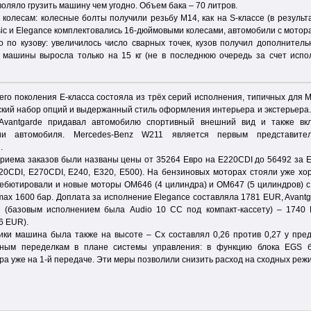
оляло грузить машину чем угодно. Объем бака – 70 литров.
 колесам: колесные болты получили резьбу М14, как на S-классе (в резуль
sic и Elegance комплектовались 16-дюймовыми колесами, автомобили с мотор
 по кузову: увеличилось число сварных точек, кузов получил дополнител
 машины выросла только на 15 кг (не в последнюю очередь за счет испо
го поколения Е-класса состояла из трёх серий исполнения, типичных для Me
ский набор опций и выдержанный стиль оформления интерьера и экстерьера.
Avantgarde придавал автомобилю спортивный внешний вид и также вк
нии автомобиля. Mercedes-Benz W211 является первым представит
.
риема заказов были названы цены от 35264 Евро на E220CDI до 56492 за Е
20CDI, E270CDI, E240, E320, E500). На бензиновых моторах стояли уже х
ебютировали и новые моторы ОМ646 (4 цилиндра) и ОМ647 (5 цилиндров) с
ax 1600 бар. Доплата за исполнение Elegance составляла 1781 EUR, Avantg
и (базовым исполнением была Audio 10 CC под компакт-кассету) – 1740
6 EUR).
ки машина была также на высоте – Сх составлял 0,26 против 0,27 у пред
зным переделкам в плане системы управления: в функцию блока EGS 
а уже на 1-й передаче. Эти меры позволили снизить расход на сходных режи