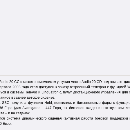
Audio 20 CC с кассетоприемником уступил место Audio 20 CD под компакт-дис
артала 2003 года стал доступен к заказу встроенный телефон с функцией WA
ся и системы TeleAid и Linguatronic, пульт дистанционного управления для 
анное в заднее детское сиденье.
а SBC получила функцию Hold; появились и биксеноновые фары с функцией K
66 Евро (для Avantgarde – 447 Евро, т.к. биксенон входит в штатную компл
та – и на седанах.
ся система динамического сиденья (активная работа боковой поддержки в
0 Евро.