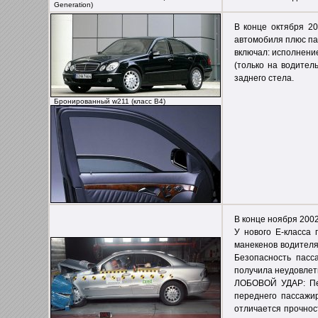
Generation)
В конце октября 2
автомобиля плюс па
включал: исполнение
(только на водител
заднего стела.
Бронированный w211 (класс B4)
В конце ноября 200
У нового Е-класса
манекенов водителя
Безопасность пасс
получила неудовлет
ЛОБОВОЙ УДАР: Пер
переднего пассажи
отличается прочнос