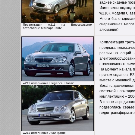
заднее сиденье позв
Изменился подход к
w210). Модели Clas
Много было сделано
снаряженная масса
Презентация w211 на Брюссельском
автосалоне в январе 2002
алюминия)
Комплектация третье
предлагал классиче
различных опций. 
электрооборудова
стеклоочистителями
На момент начала п
причем седанов: E2
вместе с машиной д
w211 исполнение Elegance, Classic
Bosch с давлением m
системой навигаци
комплектацию – 200
В плане аэродинами
подверглась серье
гидротрансформатор
w211 исполнение Avantgarde