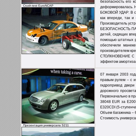
безопасность его к
Crush-test EuroNCAP
деформировалась. Н
БОКОВОЙ УДАР: В ст
как впереди, так 
Производитель устр
БЕЗОПАСНОСТЬ ПАССА
детей, сидящих впе
помощью штатных ре
обеспечили манеке
производителем кре
СТОЛКНОВЕНИЕ С ПЕ
эффектом амортизаци
07 января 2003 год
правым рулем – с и
гидропривод двери
дорожного просвета
Первоначально в пр
38048 EUR за E200
Е320CDI (5-ступенча
Объем багажника – 6
Стоимость универса
Презентация универсала S211