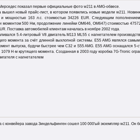
 Мерседес показал первые официальные фото w211 в AMG-обвесе.
да вышел новый прайс-лист, в котором появились новые модели w211. Нови
 и мощностью 163 л.с. стоимостью 34226 EUR. Следующим пополнение
 и моментом 500 Нм, продолжение линейки ОМ646, ОМ647) стоимостью 475
UR. Поставка автомобилей клиентам началась в ноябре 2002 года.
ливался 5.4-литровый V8 двигатель М113 ML55 с нагнетателем производства 
ящего момента за счёт длинной выхлопной системы. E55 AMG являлся самы
омент выпуска, будучи быстрее чем C32 и S55 AMG. E55 AMG оснащался 5-ст
 1079 Н·м крутящего момента. Созданная в 2003 году коробка 7G-Tronic огр
вигателя с нагнетателем
да с конвейера завода Зиндельфинген сошел 100 000'ый экземпляр w211. Он 