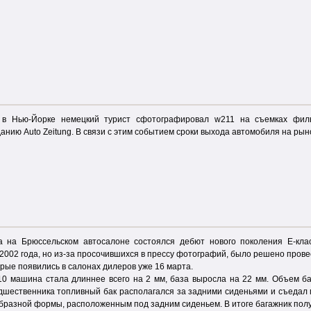
 в Нью-Йорке немецкий турист сфотографировал w211 на съемках филь
нию Auto Zeitung. В связи с этим событием сроки выхода автомобиля на рын
а на Брюссельском автосалоне состоялся дебют нового поколения Е-кла
2002 года, но из-за просочившихся в прессу фотографий, было решено прове
рые появились в салонах дилеров уже 16 марта.
0 машина стала длиннее всего на 2 мм, база выросла на 22 мм. Объем ба
дшественника топливный бак располагался за задними сиденьями и съедал м
образной формы, расположенным под задним сиденьем. В итоге багажник пол