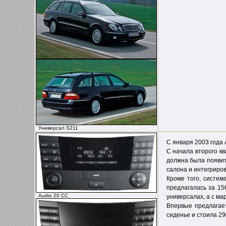
Универсал S211
С января 2003 года 
С начала второго кв
должна была появить
салона и интегриров
Кроме того, систем
предлагалась за 15
Audio 20 CC
универсалах, а с мар
Впервые предлагает
сиденье и стоила 29