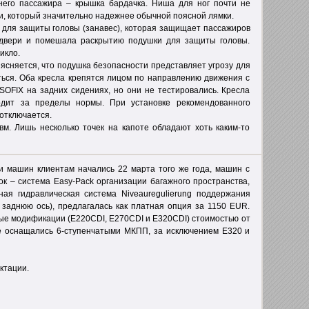
днего пассажира – крышка бардачка. Ниша для ног почти не
, который значительно надежнее обычной поясной лямки.
для защиты головы (занавес), которая защищает пассажиров
т двери и помешала раскрытию подушки для защиты головы.
икло.
няется, что подушка безопасности представляет угрозу для
ться. Оба кресла крепятся лицом по направлению движения с
OFIX на задних сидениях, но они не тестировались. Кресла
одит за пределы нормы. При установке рекомендованного
отключается.
 Лишь несколько точек на капоте обладают хоть каким-то
и машин клиентам начались 22 марта того же года, машин с
к – система Easy-Pack организации багажного пространства,
ая гидравлическая система Niveauregulierung поддержания
 заднюю ось), предлагалась как платная опция за 1150 EUR.
ные модификации (E220CDI, E270CDI и E320CDI) стоимостью от
е оснащались 6-ступенчатыми МКПП, за исключением Е320 и
ктации.