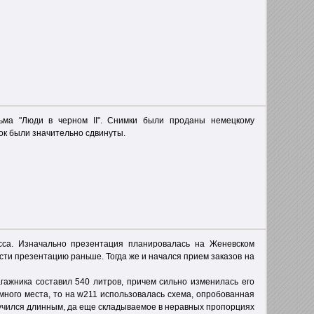
ма "Люди в черном II". Снимки были проданы немецкому
ок были значительно сдвинуты.
сса. Изначально презентация планировалась на Женевском
сти презентацию раньше. Тогда же и начался прием заказов на
гажника составил 540 литров, причем сильно изменилась его
ного места, то на w211 использовалась схема, опробованная
учился длинным, да еще складываемое в неравных пропорциях