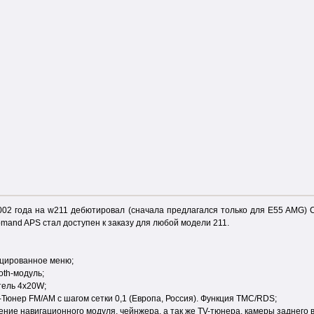
002 года на w211 дебютировал (сначала предлагался только для E55 AMG) 
mand APS стал доступен к заказу для любой модели 211.
цированное меню;
oth-модуль;
тель 4х20W;
Тюнер FM/AM с шагом сетки 0,1 (Европа, Россия). Функция ТМС/RDS;
ние навигационного модуля, чейнжера, а так же TV-тюнера, камеры заднего в