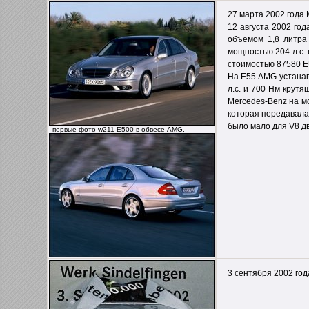
27 марта 2002 года
12 августа 2002 го
объемом 1,8 литра
мощностью 204 л.с.
стоимостью 87580 E
На E55 AMG устанав
л.с. и 700 Нм крут
Mercedes-Benz на м
которая передавала
было мало для V8 д
первые фото w211 E500 в обвесе AMG.
3 сентября 2002 го