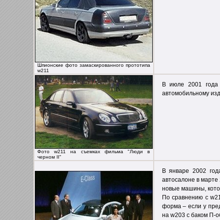
Шпионские фото замаскированного прототипа
w211
В июле 2001 года
автомобильному изда
Фото w211 на съемках фильма "Люди в
черном II"
В январе 2002 год
автосалоне в марте 
новые машины, кото
По сравнению с w21
форма – если у пре
на w203 с баком П-