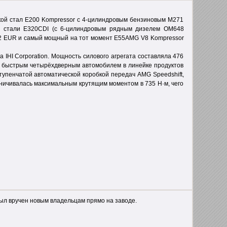
нкой стал E200 Kompressor с 4-цилиндровым бензиновым М271
м стали E320CDI (c 6-цилиндровым рядным дизелем ОМ648
72 EUR и самый мощный на тот момент E55AMG V8 Kompressor
IHI Corporation. Мощность силового агрегата составляла 476
м быстрым четырёхдверным автомобилем в линейке продуктов
упенчатой автоматической коробкой передач AMG Speedshift,
аничивалась максимальным крутящим моментом в 735 Н·м, чего
был вручен новым владельцам прямо на заводе.