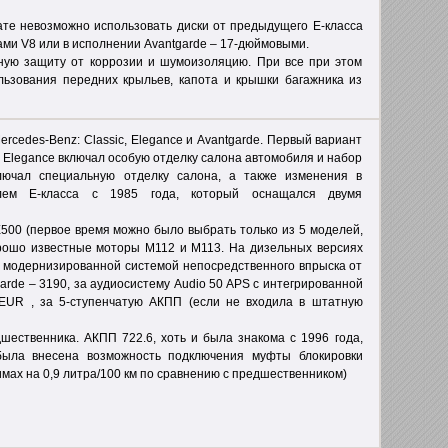
тате невозможно использовать диски от предыдущего Е-класса
ами V8 или в исполнении Avantgarde – 17-дюймовыми.
ьную защиту от коррозии и шумоизоляцию. При все при этом
льзования передних крыльев, капота и крышки багажника из
rcedes-Benz: Classic, Elegance и Avantgarde. Первый вариант
 Elegance включал особую отделку салона автомобиля и набор
лючал специальную отделку салона, а также изменения в
елем E-класса с 1985 года, который оснащался двумя
500 (первое время можно было выбрать только из 5 моделей,
орошо известные моторы М112 и М113. На дизельных версиях
 модернизированной системой непосредственного впрыска от
arde – 3190, за аудиосистему Audio 50 APS с интегрированной
 EUR , за 5-ступенчатую АКПП (если не входила в штатную
шественника. АКПП 722.6, хоть и была знакома с 1996 года,
была внесена возможность подключения муфты блокировки
мах на 0,9 литра/100 км по сравнению с предшественником)